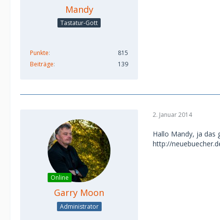
Mandy
Tastatur-Gott
Punkte
815
Beiträge
139
2. Januar 2014
Hallo Mandy, ja das g
http://neuebuecher.de
Online
Garry Moon
Administrator