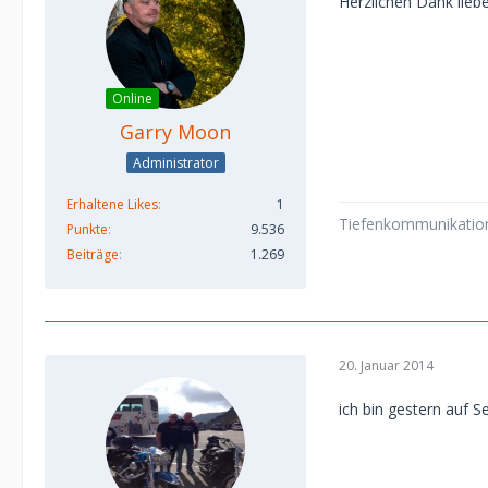
Herzlichen Dank lieb
Online
Garry Moon
Administrator
Erhaltene Likes
1
Tiefenkommunikation 
Punkte
9.536
Beiträge
1.269
20. Januar 2014
ich bin gestern auf S