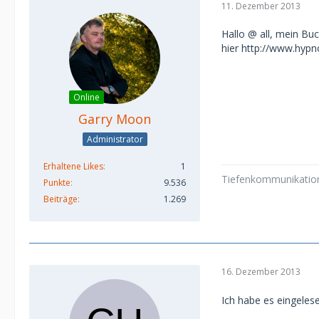
11. Dezember 2013
Hallo @ all, mein Buc
hier http://www.hyp
Online
Garry Moon
Administrator
Erhaltene Likes
1
Tiefenkommunikation 
Punkte
9.536
Beiträge
1.269
16. Dezember 2013
Ich habe es eingelesen