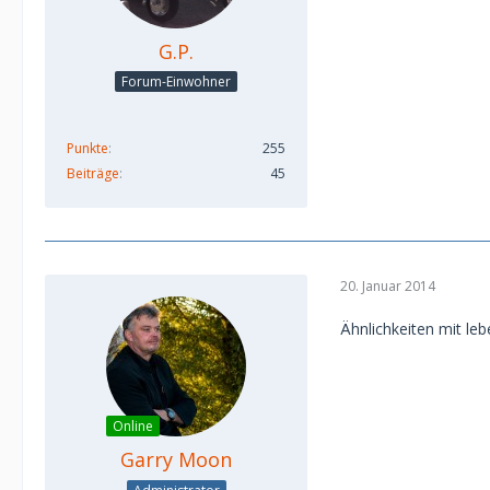
G.P.
Forum-Einwohner
Punkte
255
Beiträge
45
20. Januar 2014
Ähnlichkeiten mit leb
Online
Garry Moon