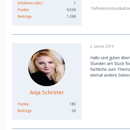
Erhaltene Likes
1
Tiefenkommunikation 
Punkte
9.536
Beiträge
1.269
2. Januar 2014
Hallo und guten Aben
Stunden am Stück för
fachliche zum Thema H
einmal andere Seiten
Anja Schröter
Punkte
185
Beiträge
29