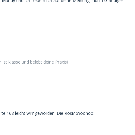
e Mandy und ich freue mich auf deine Meinung. :huh: LG Rüdiger
ist klasse und belebt deine Praxis!
eite 168 leicht wirr geworden! Die Rosi? :woohoo: