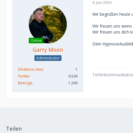
9. Juni 2024
Wir begrüßen heute u
Wir freuen uns wenn 
Wir freuen uns dich 
Online
Dein HypnoseAusbil
Garry Moon
Administrator
Erhaltene Likes
1
Tiefenkommunikation 
Punkte
9.536
Beiträge
1.269
Teilen